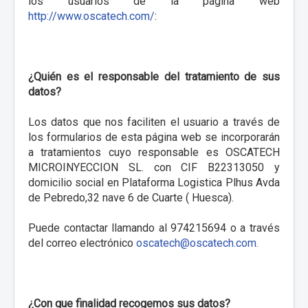
los usuarios de la página web
Contact
http://www.oscatech.com/
:
News
¿Quién es el responsable del tratamiento de sus
datos?
Los datos que nos faciliten el usuario a través de
los formularios de esta página web se incorporarán
a tratamientos cuyo responsable es OSCATECH
MICROINYECCION SL. con CIF B22313050 y
domicilio social en Plataforma Logistica Plhus Avda
de Pebredo,32 nave 6 de Cuarte ( Huesca).
Puede contactar llamando al 974215694 o a través
del correo electrónico
oscatech@oscatech.com
.
¿Con que finalidad recogemos sus datos?